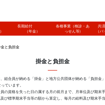
付
長期給付
各種事業（検診・あ
共
）
（年金）
っせん等)
（バ
掛金と負担金
掛金と負担金
は、組合員が納める「掛金」と地方公共団体が納める「負担金
なっています。
合員の資格を失った日の属する月の前月まで、月単位及び期末
額及び標準期末手当等の額から算定し、毎月の給料及び期末手