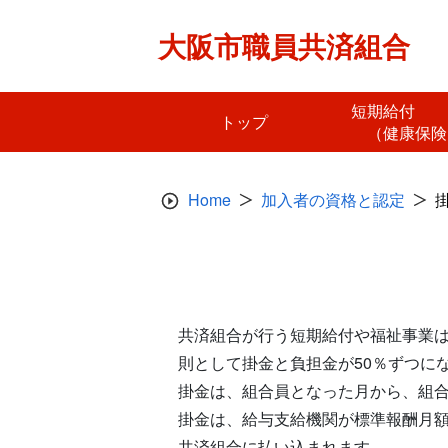
Skip
to
大阪市職員共済組合
content
短期給
トップ
（健康保険
Home
加入者の資格と認定
共済組合が行う短期給付や福祉事業
則として掛金と負担金が50％ずつに
掛金は、組合員となった月から、組
掛金は、給与支給機関が標準報酬月
共済組合に払い込まれます。