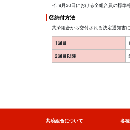
イ. 9月30日における全組合員の標
②納付方法
共済組合から交付される決定通知書
1回目
2回目以降
共済組合について
各種