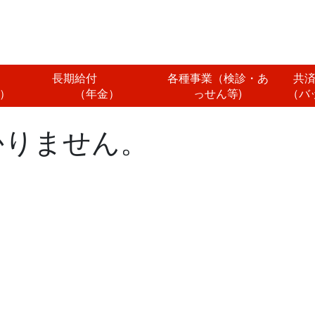
付
長期給付
各種事業（検診・あ
共
）
（年金）
っせん等)
（バ
かりません。