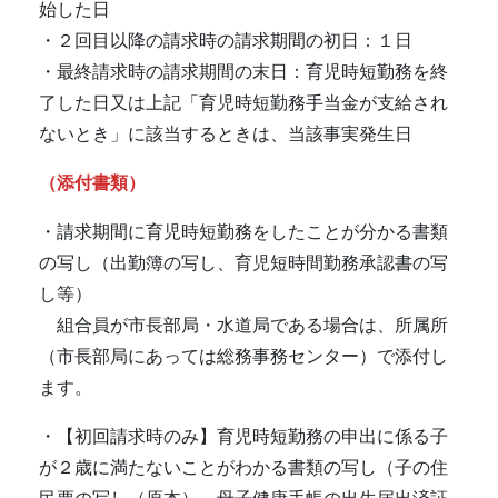
始した日
・２回目以降の請求時の請求期間の初日：１日
・最終請求時の請求期間の末日：育児時短勤務を終
了した日又は上記「育児時短勤務手当金が支給され
ないとき」に該当するときは、当該事実発生日
（添付書類）
・請求期間に育児時短勤務をしたことが分かる書類
の写し（出勤簿の写し、育児短時間勤務承認書の写
し等）
組合員が市長部局・水道局である場合は、所属所
（市長部局にあっては総務事務センター）で添付し
ます。
・【初回請求時のみ】育児時短勤務の申出に係る子
が２歳に満たないことがわかる書類の写し（子の住
民票の写し（原本）、母子健康手帳の出生届出済証