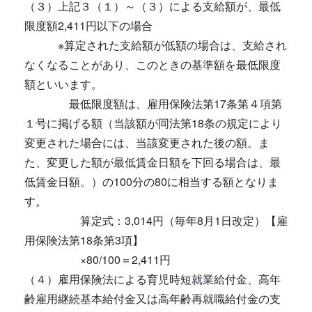
（３）上記３（１）～（３）による支給額が、最低
限度額2,411円以下の場合
※算定された支給額が低額の場合は、支給され
なくなることがあり、このときの基準額を最低限度
額といいます。
最低限度額は、雇用保険法第17条第４項第
１号に掲げる額（当該額が同法第18条の規定により
変更された場合には、当該変更された後の額。ま
た、変更した額が最低賃金日額を下回る場合は、最
低賃金日額。）の100分の80に相当する額となりま
す。
算定式：3,014円（毎年8月1日改定）【雇
用保険法第18条第3項】
×80/100＝2,411円
（４）雇用保険法による育児時短就業給付金、高年
齢雇用継続基本給付金又は高年齢再就職給付金の支