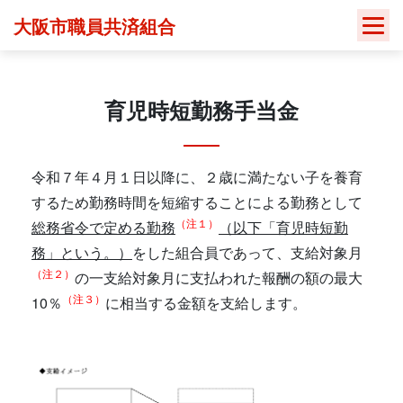
Skip
大阪市職員共済組合
to
content
育児時短勤務手当金
令和７年４月１日以降に、２歳に満たない子を養育
するため勤務時間を短縮することによる勤務として
（注１）
総務省令で定める勤務
（以下「育児時短勤
務」という。）
をした組合員であって、支給対象月
（注２）
の一支給対象月に支払われた報酬の額の最大
（注３）
10％
に相当する金額を支給します。