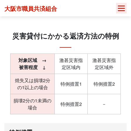
Skip
大阪市職員共済組合
to
content
災害貸付にかかる返済方法の特例
対象区域 →
激甚災害指
激甚災害指
被害程度 ↓
定区域内
定区域外
焼失又は損壊2分
特例措置1
特例措置2
の1以上の場合
損壊2分の1未満の
特例措置2
－
場合