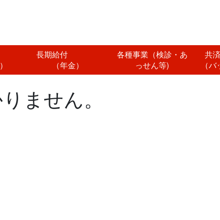
付
長期給付
各種事業（検診・あ
共
）
（年金）
っせん等)
（バ
かりません。