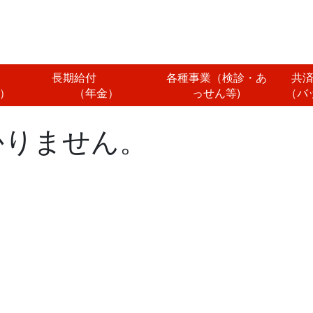
付
長期給付
各種事業（検診・あ
共
）
（年金）
っせん等)
（バ
かりません。