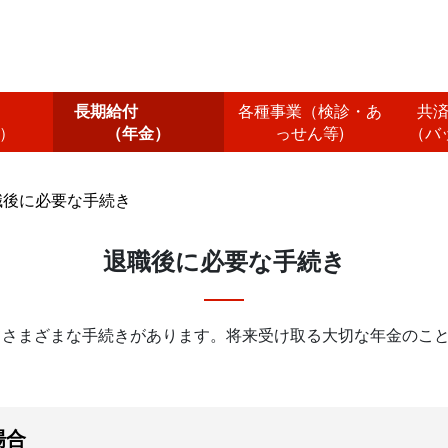
付
長期給付
各種事業（検診・あ
共
）
（年金）
っせん等)
（バ
職後に必要な手続き
退職後に必要な手続き
さまざまな手続きがあります。将来受け取る大切な年金のこと
場合