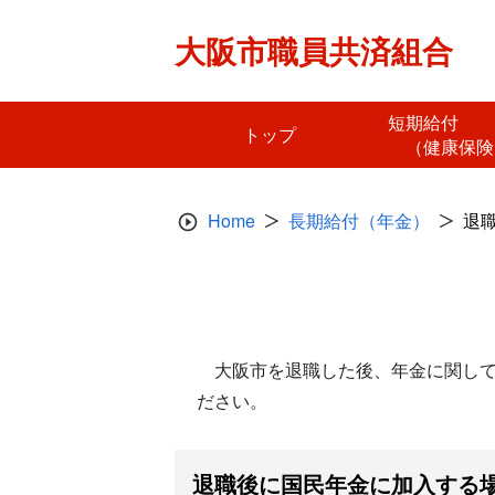
Skip
to
大阪市職員共済組合
content
短期給
トップ
（健康保険
Home
長期給付（年金）
退
大阪市を退職した後、年金に関して
ださい。
退職後に国民年金に加入する