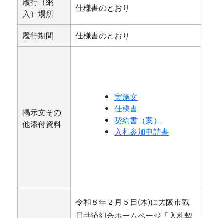
履行（納
仕様書のとおり
入）場所
履行期間
仕様書のとおり
実施文
仕様書
掲示文その
契約書（案）
他添付資料
入札参加申請書
令和８年２月５日(木)に大阪市職
員共済組合ホームページ「入札契