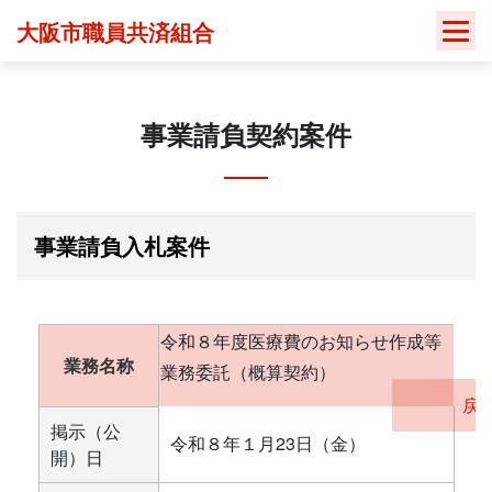
Skip
大阪市職員共済組合
to
content
事業請負契約案件
事業請負入札案件
令和８年度医療費のお知らせ作成等
業務名称
業務委託（概算契約）
戻
掲示（公
令和８年１月23日（金）
開）日